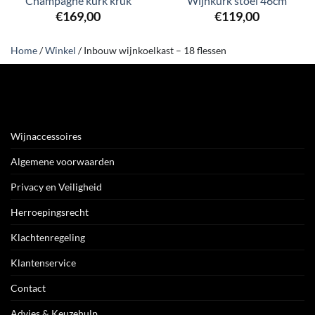
Champagne kurk kruk
Wijnkurk stoel 46cm
€
169,00
€
119,00
Home
/
Winkel
/
Inbouw wijnkoelkast – 18 flessen
Wijnaccessoires
Algemene voorwaarden
Privacy en Veiligheid
Herroepingsrecht
Klachtenregeling
Klantenservice
Contact
Advies & Keuzehulp