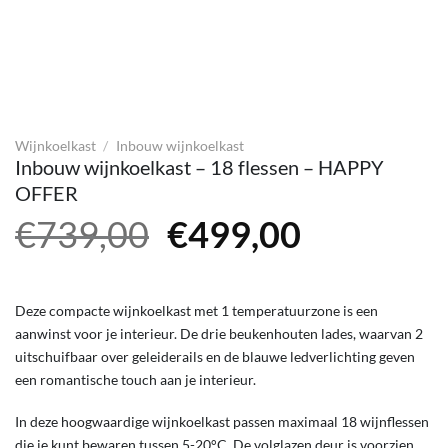
Wijnkoelkast
/
Inbouw wijnkoelkast
Inbouw wijnkoelkast – 18 flessen – HAPPY
OFFER
Oorspronkelijke
Huidige
€
739,00
€
499,00
prijs
prijs
was:
is:
Deze compacte wijnkoelkast met 1 temperatuurzone is een
€739,00.
€499,00.
aanwinst voor je interieur. De drie beukenhouten lades, waarvan 2
uitschuifbaar over geleiderails en de blauwe ledverlichting geven
een romantische touch aan je interieur.
In deze hoogwaardige wijnkoelkast passen maximaal 18 wijnflessen
die je kunt bewaren tussen 5-20°C. De volglazen deur is voorzien