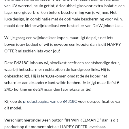
van UV werend, bruin getint, driedubbel glas voor extra isolatie, een
lager energieverbruik en betere bescherming van je wijnen. Het
luxe design, in combinatie met de optimale bescherming voor wijn,
maakt deze kleine wijnkoelkast een bestseller van De Wijnkoelkast.
Wil je graag een wijnkoelkast kopen, maar ligt de prijs net iets
boven jouw budget of wil je gewoon een koopje, dan is dit HAPPY
OFFER misschien iets voor jou!
Deze B4318C inbouw wijnkoelkast heeft een rechtshandige deur,
waarbij het scharnier rechts zit en de handgreep links. Hij is
onbeschadigd. Hij is teruggekomen omdat de de koper het
scharnier aan de andere kant wilde hebben. Je krijgt maar liefst €
240,- korting en de 24 maanden fabrieksgarantie!
Kijk op de
productpagina van de B4318C
voor de specificaties van
dit model.
Verschijnt hieronder geen button “IN WINKELMAND” dan is dit
product op dit moment niet als HAPPY OFFER leverbaar.