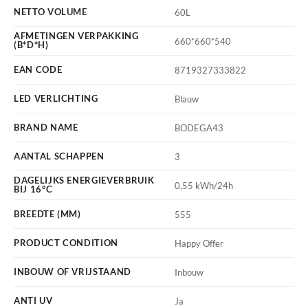
NETTO VOLUME
60L
AFMETINGEN VERPAKKING
660*660*540
(B*D*H)
EAN CODE
8719327333822
LED VERLICHTING
Blauw
BRAND NAME
BODEGA43
AANTAL SCHAPPEN
3
DAGELIJKS ENERGIEVERBRUIK
0,55 kWh/24h
BIJ 16°C
BREEDTE (MM)
555
PRODUCT CONDITION
Happy Offer
INBOUW OF VRIJSTAAND
Inbouw
ANTI UV
Ja