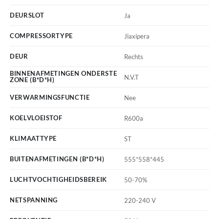
DEURSLOT
Ja
COMPRESSORTYPE
Jiaxipera
DEUR
Rechts
BINNENAFMETINGEN ONDERSTE
N.V.T
ZONE (B*D*H)
VERWARMINGSFUNCTIE
Nee
KOELVLOEISTOF
R600a
KLIMAATTYPE
ST
BUITENAFMETINGEN (B*D*H)
555*558*445
LUCHTVOCHTIGHEIDSBEREIK
50-70%
NETSPANNING
220-240 V