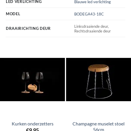
LED VERLICHTING
Blauwe led verlichting
MODEL
BODEGA43-18C
Linksdraaiende deur,
DRAAIRICHTING DEUR
Rechtsdraaiende deur
Kurken onderzetters
Champagne muselet stoel
56cm
€
9,95