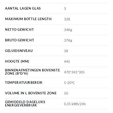
AANTAL LAGEN GLAS
3
MAXIMUM BOTTLE LENGTH
328
NETTO GEWICHT
34Kg
BRUTO GEWICHT
37Kg
GELUIDSNIVEAU
38
HOOGTE (MM)
445
BINNENAFMETINGEN BOVENSTE
470*345*305
ZONE (B*D*H)
TEMPERATUURBEREIK
5-20°C
VOLUME IN L BOVENSTE ZONE
50
GEMIDDELD DAGELIJKS
0,35 kWh/24h
ENERGIEVERBRUIK