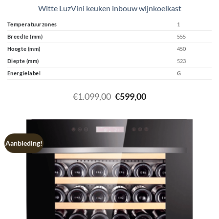
Witte LuzVini keuken inbouw wijnkoelkast
Temperatuurzones
1
Breedte (mm)
555
Hoogte (mm)
450
Diepte (mm)
523
Energielabel
G
Oorspronkelijke
Huidige
€
1.099,00
€
599,00
prijs
prijs
was:
is:
€1.099,00.
€599,00.
Aanbieding!