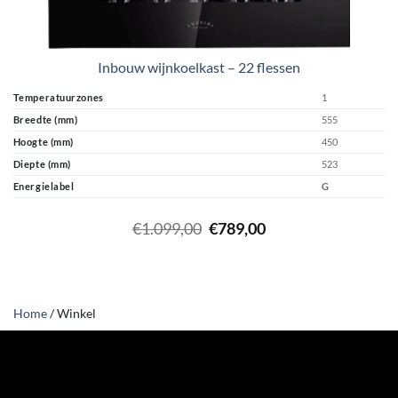
Inbouw wijnkoelkast – 22 flessen
Temperatuurzones
1
Breedte (mm)
555
Hoogte (mm)
450
Diepte (mm)
523
Energielabel
G
Oorspronkelijke
Huidige
€
1.099,00
€
789,00
prijs
prijs
was:
is:
€1.099,00.
€789,00.
Home
/
Winkel