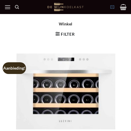
Ga
naar
inhoud
Winkel
FILTER
Aanbieding!