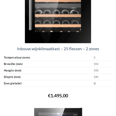
Inbouw wijnklimaatkast – 25 flessen – 2 zones
Temperatuurzones
2
Breedte (mm)
555
Hoogte (mm)
592
Diepte (mm)
545
Energielabel
G
€
1.495,00