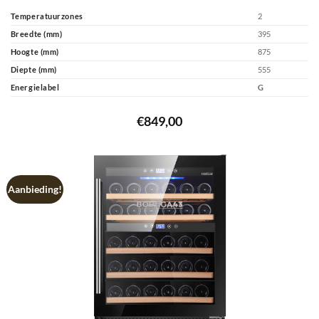
Temperatuurzones
2
Breedte (mm)
395
Hoogte (mm)
875
Diepte (mm)
555
Energielabel
G
€
849,00
Aanbieding!