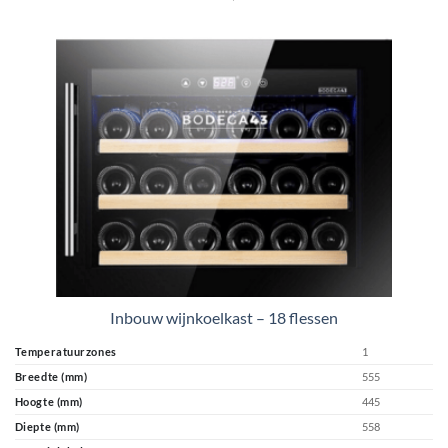
Inbouw wijnkoelkast – 18 flessen
Temperatuurzones
1
Breedte (mm)
555
Hoogte (mm)
445
Diepte (mm)
558