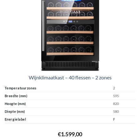
Wijnklimaatkast – 40 flessen – 2 zones
Temperatuurzones
2
Breedte (mm)
595
Hoogte (mm)
820
Diepte (mm)
580
Energielabel
F
€
1.599,00