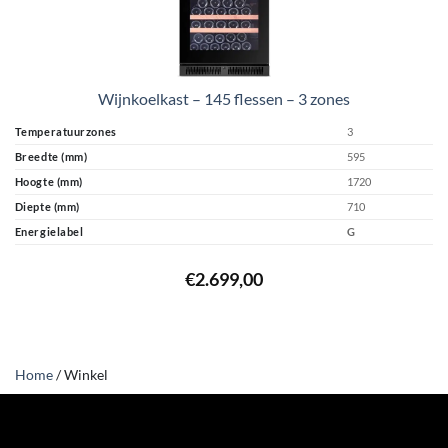
Wijnkoelkast – 145 flessen – 3 zones
Temperatuurzones
3
Breedte (mm)
595
Hoogte (mm)
1720
Diepte (mm)
710
Energielabel
G
€
2.699,00
Home
/
Winkel