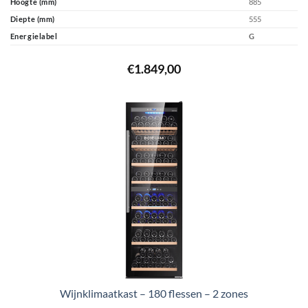
Hoogte (mm)
885
Diepte (mm)
555
Energielabel
G
€
1.849,00
Wijnklimaatkast – 180 flessen – 2 zones