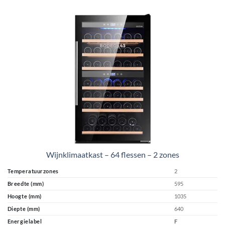
Wijnklimaatkast – 64 flessen – 2 zones
Temperatuurzones
2
Breedte (mm)
595
Hoogte (mm)
1035
Diepte (mm)
640
Energielabel
F