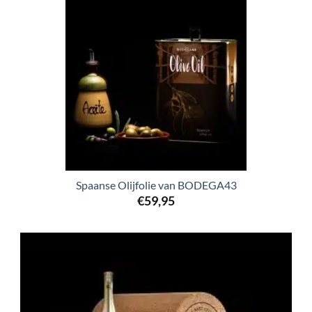
Spaanse Olijfolie van BODEGA43
€
59,95