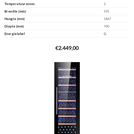
Temperatuurzones
2
Breedte (mm)
595
Hoogte (mm)
1867
Diepte (mm)
700
Energielabel
G
€
2.449,00