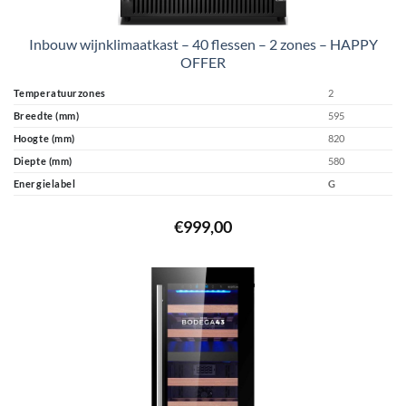
Inbouw wijnklimaatkast – 40 flessen – 2 zones – HAPPY
OFFER
Temperatuurzones
2
Breedte (mm)
595
Hoogte (mm)
820
Diepte (mm)
580
Energielabel
G
€
999,00