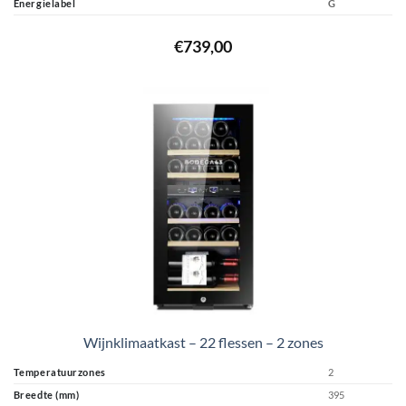
Energielabel
G
€
739,00
Wijnklimaatkast – 22 flessen – 2 zones
Temperatuurzones
2
Breedte (mm)
395