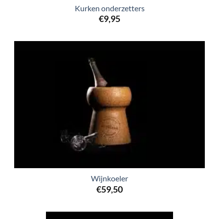
Kurken onderzetters
€
9,95
Wijnkoeler
€
59,50