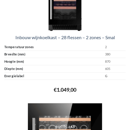
Inbouw wijnkoelkast – 28 flessen – 2 zones – Smal
Temperatuurzones
2
Breedte (mm)
380
Hoogte (mm)
870
Diepte (mm)
605
Energielabel
G
€
1.049,00