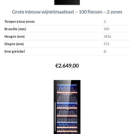
Grote inbouw wijnklimaatkast – 100 flessen – 2 zones
Temperatuurzones
2
Breedte (mm)
595
Hoogte (mm)
1816
Diepte (mm)
571
Energielabel
G
€
2.649,00