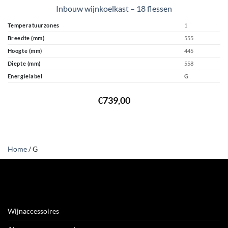
Inbouw wijnkoelkast – 18 flessen
Temperatuurzones
1
Breedte (mm)
555
Hoogte (mm)
445
Diepte (mm)
558
Energielabel
G
€
739,00
Home
/
G
Wijnaccessoires