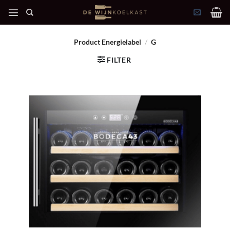
Ga
naar
inhoud
Product Energielabel
/
G
FILTER