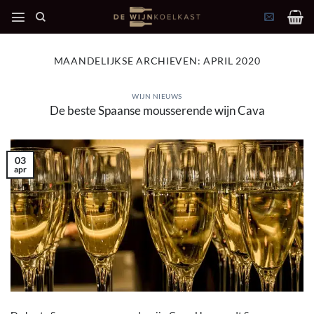
Ga
naar
inhoud
MAANDELIJKSE ARCHIEVEN:
APRIL 2020
WIJN NIEUWS
De beste Spaanse mousserende wijn Cava
03
apr