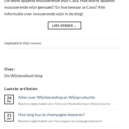
De beste Spaanse mousserende wijn Cava. Hoe wordt Spaanse
mousserende wijn gemaakt? En hoe bewaar je Cava? Alle
informatie over mouserende wijn in de blog!
LEES VERDER
→
Geplaatst in
Wijn nieuws
Over:
De Wijnkoelkast blog
Laatste artikelen
Alles over Wijnbereiding en Wijnproductie
26
dec
Reacties uitgeschakeld
voor Alles over Wijnbereiding en Wijnproductie
Hoe lang kun je champagne bewaren?
21
okt
Reacties uitgeschakeld
voor Hoe lang kun je champagne bewaren?