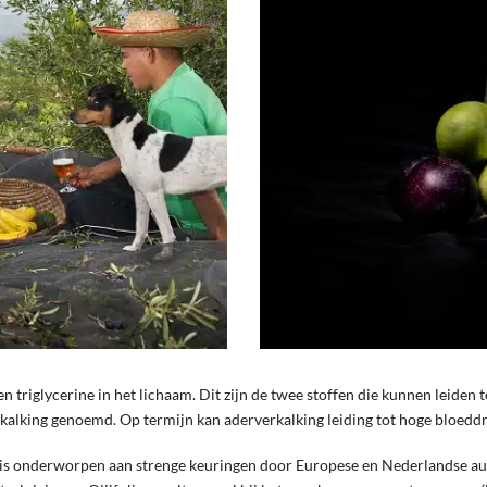
en triglycerine in het lichaam. Dit zijn de twee stoffen die kunnen leiden
kalking genoemd. Op termijn kan aderverkalking leiding tot hoge bloeddr
t is onderworpen aan strenge keuringen door Europese en Nederlandse auto