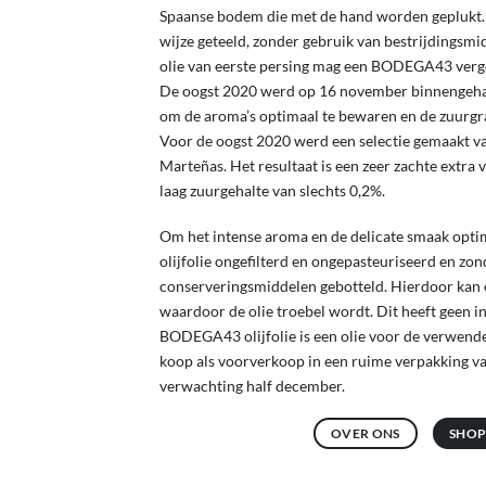
Spaanse bodem die met de hand worden geplukt. D
wijze geteeld, zonder gebruik van bestrijdingsmi
olie van eerste persing mag een BODEGA43 verge
De oogst 2020 werd op 16 november binnengehaa
om de aroma’s optimaal te bewaren en de zuurgra
Voor de oogst 2020 werd een selectie gemaakt va
Marteñas. Het resultaat is een zeer zachte extra v
laag zuurgehalte van slechts 0,2%.
Om het intense aroma en de delicate smaak op
olijfolie ongefilterd en ongepasteuriseerd en zo
conserveringsmiddelen gebotteld. Hierdoor kan e
waardoor de olie troebel wordt. Dit heeft geen in
BODEGA43 olijfolie is een olie voor de verwende
koop als voorverkoop in een ruime verpakking van
verwachting half december.
OVER ONS
SHOP