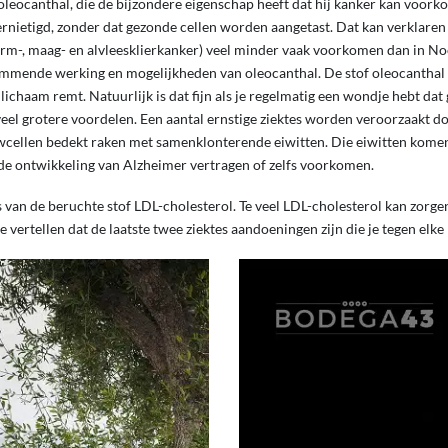
leocanthal, die de bijzondere eigenschap heeft dat hij kanker kan voork
ernietigd, zonder dat gezonde cellen worden aangetast. Dat kan verklare
arm-, maag- en alvleesklierkanker) veel minder vaak voorkomen dan in 
emmende werking en mogelijkheden van oleocanthal. De stof oleocanthal 
lichaam remt. Natuurlijk is dat fijn als je regelmatig een wondje hebt dat
eel grotere voordelen. Een aantal ernstige ziektes worden veroorzaakt do
wcellen bedekt raken met samenklonterende eiwitten. Die eiwitten komen 
de ontwikkeling van Alzheimer vertragen of zelfs voorkomen.
s van de beruchte stof LDL-cholesterol. Te veel LDL-cholesterol kan zorge
e vertellen dat de laatste twee ziektes aandoeningen zijn die je tegen elke