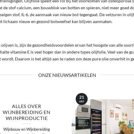
einigingen. Olijfolie speelt een rol bij het voorkomen van osteoporose (
 de stof calcium, een bouwblok van botten en spieren, niet meer goed 
gen stof, IL-6, de aanmaak van nieuw bot tegengaat. De vetzuren in olijfo
het lichaam nieuw en gezond botweefsel kan blijven aanmaken.
e olijven is, zijn de gezondheidsvoordelen ervan het hoogste van alle soor
alte vitamine E is veel hoger dan in andere types olijfolie. Veel van de gun
t wordt. Daarom is het altijd aan te raden om deze pure olie onverhit in 
ONZE NIEUWSARTIKELEN
21
okt
ALLES OVER
WIJNBEREIDING EN
WIJNPRODUCTIE
Wijnbouw en Wijnbereiding