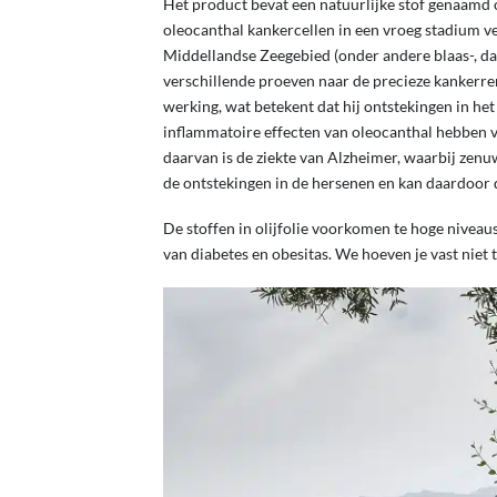
Het product bevat een natuurlijke stof genaamd o
oleocanthal kankercellen in een vroeg stadium v
Middellandse Zeegebied (onder andere blaas-, d
verschillende proeven naar de precieze kankerr
werking, wat betekent dat hij ontstekingen in het 
inflammatoire effecten van oleocanthal hebben v
daarvan is de ziekte van Alzheimer, waarbij zenu
de ontstekingen in de hersenen en kan daardoor 
De stoffen in olijfolie voorkomen te hoge niveau
van diabetes en obesitas. We hoeven je vast niet t