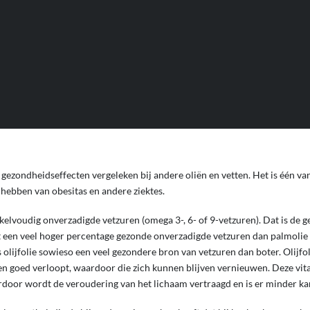
INTERESSE IN ONZE NIEUWSBRIEF?
n maandelijks de leukste kortingsacties naar alle nieuwsbriefinsc
e gezondheidseffecten vergeleken bij andere oliën en vetten. Het is één v
hebben van obesitas en andere ziektes.
kelvoudig onverzadigde vetzuren (omega 3-, 6- of 9-vetzuren). Dat is de g
ft een veel hoger percentage gezonde onverzadigde vetzuren dan palmolie 
is olijfolie sowieso een veel gezondere bron van vetzuren dan boter. Olijf
llen goed verloopt, waardoor die zich kunnen blijven vernieuwen. Deze vit
oor wordt de veroudering van het lichaam vertraagd en is er minder kan