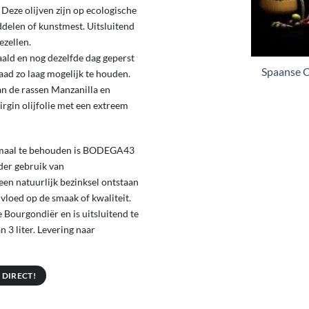
eze olijven zijn op ecologische
ddelen of kunstmest. Uitsluitend
zellen.
ld en nog dezelfde dag geperst
Spaanse O
ad zo laag mogelijk te houden.
n de rassen Manzanilla en
irgin olijfolie met een extreem
timaal te behouden is BODEGA43
nder gebruik van
en natuurlijk bezinksel ontstaan
vloed op de smaak of kwaliteit.
 Bourgondiër en is uitsluitend te
 3 liter. Levering naar
 DIRECT!