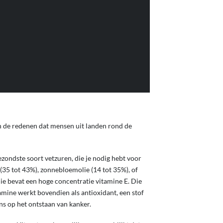
hrijvers.
an de redenen dat mensen uit landen rond de
ezondste soort vetzuren, die je nodig hebt voor
(35 tot 43%), zonnebloemolie (14 tot 35%), of
olie bevat een hoge concentratie vitamine E. Die
amine werkt bovendien als antioxidant, een stof
s op het ontstaan van kanker.