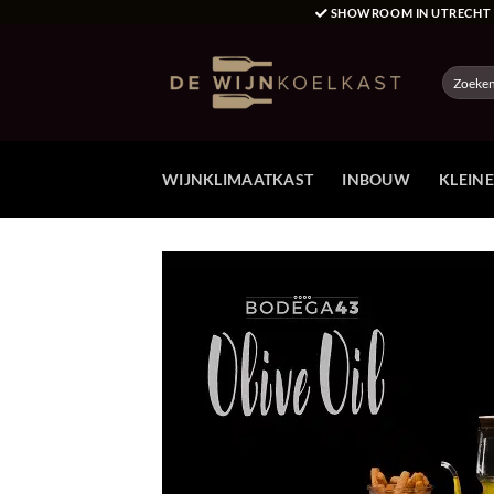
Ga
SHOWROOM IN UTRECH
naar
inhoud
Zoeken
naar:
WIJNKLIMAATKAST
INBOUW
KLEIN