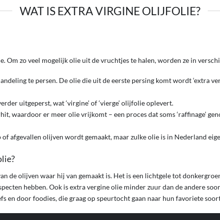
WAT IS EXTRA VIRGINE OLIJFOLIE?
e. Om zo veel mogelijk olie uit de vruchtjes te halen, worden ze in versc
andeling te persen. De olie die uit de eerste persing komt wordt ‘extra ver
der uitgeperst, wat ‘virgine’ of ‘vierge’ olijfolie oplevert.
hit, waardoor er meer olie vrijkomt – een proces dat soms ‘raffinage’ gen
p of afgevallen olijven wordt gemaakt, maar zulke olie is in Nederland eige
lie?
an de olijven waar hij van gemaakt is. Het is een lichtgele tot donkergroe
specten hebben. Ook is extra vergine olie minder zuur dan de andere soort
fs en door foodies, die graag op speurtocht gaan naar hun favoriete soort