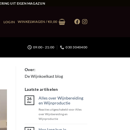
ERING UIT EIGEN MAGAZIJN
WINKELWAGEN /
€
0,00
LOGIN
09:00 - 21:00
030 3040400
Over:
De Wijnkoelkast blog
Laatste artikelen
Alles over Wijnbereiding
26
dec
en Wijnproductie
Reacties uitgeschakeld
voor Alles
over Wijnbereiding en
Wijnproductie
Hoe lang kun je