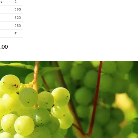
es
2
595
820
580
F
,00