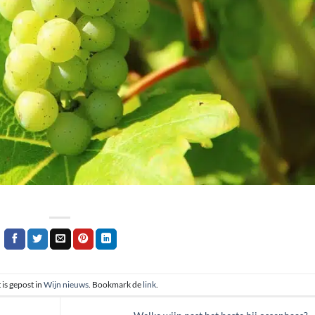
 is gepost in
Wijn nieuws
. Bookmark de
link
.