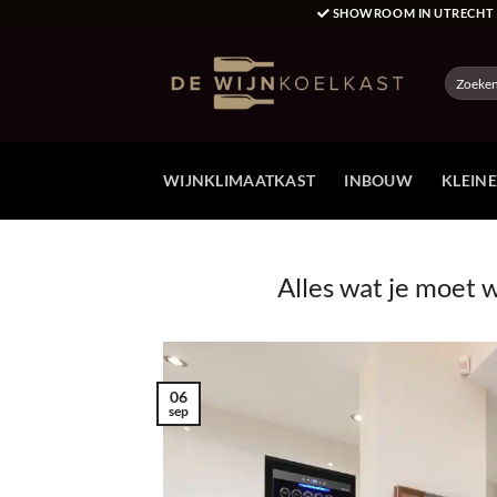
Ga
SHOWROOM IN UTRECH
naar
inhoud
Zoeken
naar:
WIJNKLIMAATKAST
INBOUW
KLEIN
Alles wat je moet 
06
sep