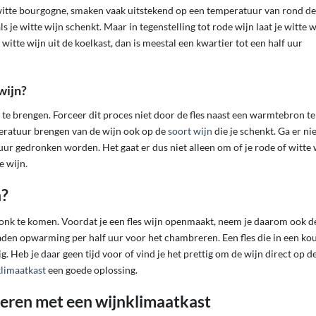
e witte bourgogne, smaken vaak uitstekend op een temperatuur van rond d
 je witte wijn schenkt. Maar in tegenstelling tot rode wijn laat je witte w
tte wijn uit de koelkast, dan is meestal een kwartier tot een half uur
wijn?
e brengen. Forceer dit proces niet door de fles naast een warmtebron te
peratuur brengen van de wijn ook op de
soort wijn
die je schenkt. Ga er ni
uur gedronken worden. Het gaat er dus niet alleen om of je rode of witte 
e wijn.
n?
dronk te komen. Voordat je een fles wijn openmaakt, neem je daarom ook d
aden opwarming per half uur voor het chambreren. Een fles die in een ko
. Heb je daar geen tijd voor of vind je het prettig om de wijn direct op d
limaatkast
een goede oplossing.
eren met een wijnklimaatkast