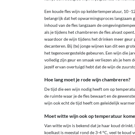
Een koude fles wijn op keldertemperatuur, 10 -1
belangrijk dat het opwarmingsproces langzaam ge
inhoud van de fles langzaam de omgevingstemperat
als je tijdens het chambreren de fles alvast open
waardoor de wijn tijdens het drinken meer geur p
decanteren. Bij (te) jonge wijnen kan dit een gro
het tegenovergestelde gebeuren. Een wijn die jar
volledig zijn geur en smaak verliezen als je hem
jezelf ervan overtuigd hebt dat de wijn de zuurst
Hoe lang moet je rode wijn chambreren?
De tijd die een wijn nodig heeft om op temperatu
de ruimte waar je de fles bewaart en de gewenst
wijn ook echt de tijd heeft om geleidelijk warme
Moet witte wijn ook op temperatuur kom
Van witte wijn is bekend dat je haar koud drinkt. 
koelkast is meestal rond de 3-4 °C, veel te koud 