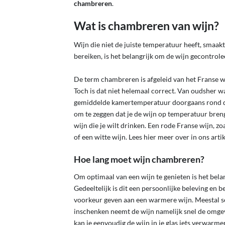
chambreren
.
Wat is chambreren van wijn?
Wijn die niet de juiste temperatuur heeft, smaak
bereiken, is het belangrijk om de wijn gecontro
De term chambreren is afgeleid van het Franse 
Toch is dat niet helemaal correct. Van oudsher
gemiddelde kamertemperatuur doorgaans rond de 
om te zeggen dat je de wijn op temperatuur breng
wijn die je wilt drinken. Een rode Franse wijn, z
of een witte wijn. Lees hier meer over in ons arti
Hoe lang moet wijn chambreren?
Om optimaal van een wijn te genieten is het bela
Gedeeltelijk is dit een persoonlijke beleving en 
voorkeur geven aan een warmere wijn. Meestal se
inschenken neemt de wijn namelijk snel de omgevi
kan je eenvoudig de wijn in je glas iets verwarm