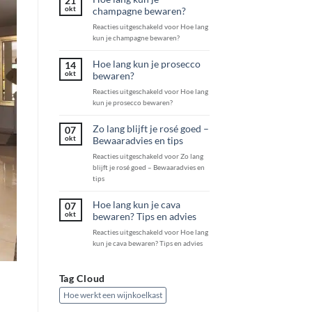
21
okt
champagne bewaren?
Reacties uitgeschakeld
voor Hoe lang
kun je champagne bewaren?
Hoe lang kun je prosecco
14
okt
bewaren?
Reacties uitgeschakeld
voor Hoe lang
kun je prosecco bewaren?
Zo lang blijft je rosé goed –
07
okt
Bewaaradvies en tips
Reacties uitgeschakeld
voor Zo lang
blijft je rosé goed – Bewaaradvies en
tips
Hoe lang kun je cava
07
okt
bewaren? Tips en advies
Reacties uitgeschakeld
voor Hoe lang
kun je cava bewaren? Tips en advies
Tag Cloud
Hoe werkt een wijnkoelkast