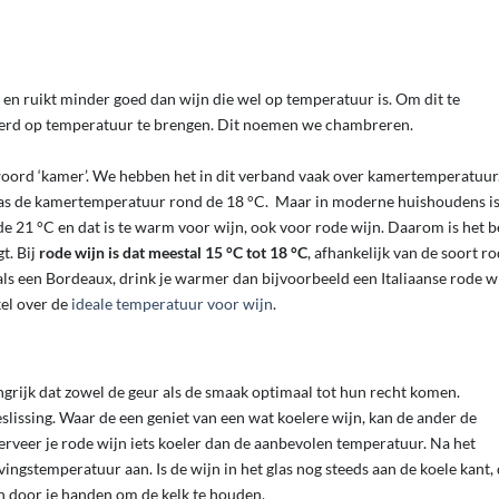
t en ruikt minder goed dan wijn die wel op temperatuur is. Om dit te
leerd op temperatuur te brengen. Dit noemen we chambreren.
woord ‘kamer’. We hebben het in dit verband vaak over kamertemperatuur
 was de kamertemperatuur rond de 18 °C. Maar in moderne huishoudens is
21 °C en dat is te warm voor wijn, ook voor rode wijn. Daarom is het b
t. Bij
rode wijn is dat meestal 15 °C tot 18 °C
, afhankelijk van de soort r
oals een Bordeaux, drink je warmer dan bijvoorbeeld een Italiaanse rode w
kel over de
ideale temperatuur voor wijn
.
ngrijk dat zowel de geur als de smaak optimaal tot hun recht komen.
beslissing. Waar de een geniet van een wat koelere wijn, kan de ander de
rveer je rode wijn iets koeler dan de aanbevolen temperatuur. Na het
ngstemperatuur aan. Is de wijn in het glas nog steeds aan de koele kant,
en door je handen om de kelk te houden.