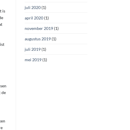
juli 2020
(1)
 is
de
april 2020
(1)
at
november 2019
(1)
augustus 2019
(1)
ist
juli 2019
(1)
mei 2019
(1)
ssen
t de
uken
re