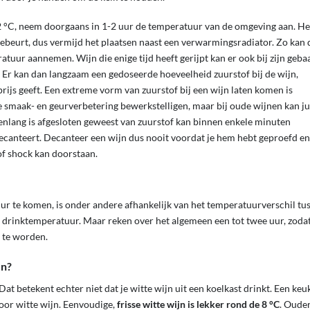
2 °C, neem doorgaans in 1-2 uur de temperatuur van de omgeving aan. Het
beurt, dus vermijd het plaatsen naast een verwarmingsradiator. Zo kan 
uur aannemen. Wijn die enige tijd heeft gerijpt kan er ook bij zijn geba
t. Er kan dan langzaam een gedoseerde hoeveelheid zuurstof bij de wijn,
rijs geeft. Een extreme vorm van zuurstof bij een wijn laten komen is
te smaak- en geurverbetering bewerkstelligen, maar bij oude wijnen kan ju
enlang is afgesloten geweest van zuurstof kan binnen enkele minuten
 decanteert. Decanteer een wijn dus nooit voordat je hem hebt geproefd en
of shock kan doorstaan.
ur te komen, is onder andere afhankelijk van het temperatuurverschil tu
e drinktemperatuur. Maar reken over het algemeen een tot twee uur, zoda
r te worden.
en?
Dat betekent echter niet dat je witte wijn uit een koelkast drinkt. Een ke
voor witte wijn.
Eenvoudige,
frisse witte wijn is lekker rond de 8 °C
. Oude