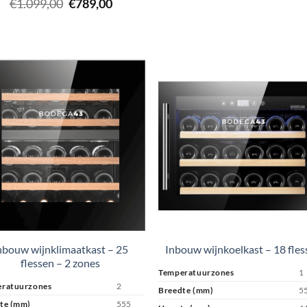
Oorspronkelijke
Huidige
€
1.099,00
€
789,00
prijs
prijs
was:
is:
€1.099,00.
€789,00.
nbouw wijnklimaatkast – 25
Inbouw wijnkoelkast – 18 fles
flessen – 2 zones
Temperatuurzones
1
ratuurzones
2
Breedte (mm)
5
te (mm)
555