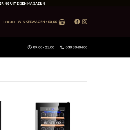
ERING UIT EIGEN MAGAZIJN
WINKELWAGEN /
€
0,00
LOGIN
09:00 - 21:00
030 3040400