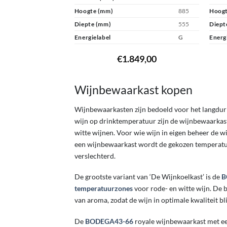
Hoogte (mm)
885
Hoogt
Diepte (mm)
555
Diept
Energielabel
G
Energ
€
1.849,00
Wijnbewaarkast kopen
Wijnbewaarkasten zijn bedoeld voor het langdur
wijn op drinktemperatuur zijn de wijnbewaarka
witte wijnen. Voor wie wijn in eigen beheer de wi
een wijnbewaarkast wordt de gekozen temperatuu
verslechterd.
De grootste variant van ‘De Wijnkoelkast’ is de
B
temperatuurzones
voor rode- en witte wijn. De 
van aroma, zodat de wijn in optimale kwaliteit bl
De
BODEGA43-66
royale wijnbewaarkast met ee