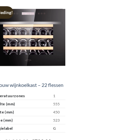
eding!
ouw wijnkoelkast – 22 flessen
eratuurzones
1
dte (mm)
555
te (mm)
450
te (mm)
523
ielabel
G