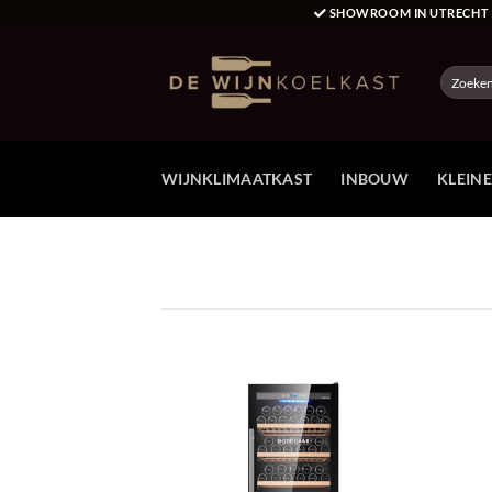
Ga
SHOWROOM IN UTRECH
naar
inhoud
Zoeken
naar:
WIJNKLIMAATKAST
INBOUW
KLEIN