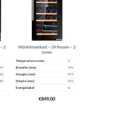
 – 2
Wijnklimaatkast – 24 flessen – 2
zones
Temperatuurzones
2
95
Breedte (mm)
395
20
Hoogte (mm)
875
80
Diepte (mm)
555
Energielabel
G
€
849,00