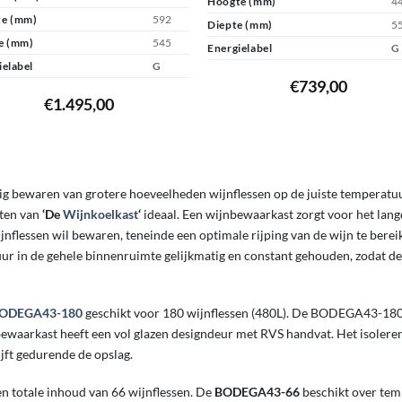
Hoogte (mm)
4
e (mm)
592
Diepte (mm)
5
e (mm)
545
Energielabel
G
ielabel
G
€
739,00
€
1.495,00
ig bewaren van grotere hoeveelheden wijnflessen op de juiste temperatu
sten van
‘De
Wijnkoelkast
‘
ideaal. Een wijnbewaarkast zorgt voor het lang
jnflessen wil bewaren, teneinde een optimale rijping van de wijn te bereik
r in de gehele binnenruimte gelijkmatig en constant gehouden, zodat de
ODEGA43-180
geschikt voor 180 wijnflessen (480L). De BODEGA43-180
bewaarkast heeft een vol glazen designdeur met RVS handvat. Het isoleren
ijft gedurende de opslag.
n totale inhoud van 66 wijnflessen. De
BODEGA43-66
beschikt over tem