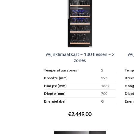
Wijnklimaatkast – 180 flessen – 2
Wij
zones
Temperatuurzones
2
Temp
Breedte (mm)
595
Bree
Hoogte (mm)
1867
Hoog
Diepte (mm)
700
Diep
Energielabel
G
Energ
€
2.449,00