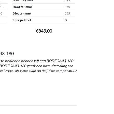
95
Breedte (mm)
395
20
Hoogte (mm)
875
80
Diepte (mm)
555
Energielabel
G
€
849,00
43-180
ant te bedienen hebben wij een BODEGA43-180
BODEGA43-180 geeft een luxe uitstraling aan
el rode- als witte wijn op de juiste temperatuur