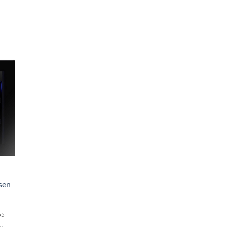
sen
55