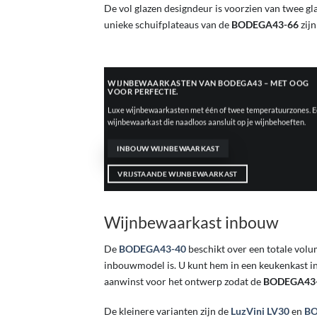
De vol glazen designdeur is voorzien van twee g
unieke schuifplateaus van de
BODEGA43-66
zij
WIJNBEWAARKASTEN VAN BODEGA43 –
MET OOG
VOOR PERFECTIE.
Luxe wijnbewaarkasten met één of twee temperatuurzones. 
wijnbewaarkast die naadloos aansluit op je wijnbehoeften.
INBOUW WIJNBEWAARKAST
VRIJSTAANDE WIJNBEWAARKAST
Wijnbewaarkast inbouw
De
BODEGA43-40
beschikt over een totale volu
inbouwmodel is. U kunt hem in een keukenkast in
aanwinst voor het ontwerp zodat de
BODEGA43
De kleinere varianten zijn de
LuzVini LV30
en
BO