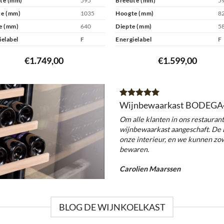
te (mm)
595
Breedte (mm)
5
e (mm)
1035
Hoogte (mm)
8
e (mm)
640
Diepte (mm)
5
ielabel
F
Energielabel
F
€
1.749,00
€
1.599,00
Wijnbewaarkast BODEGA
Om alle klanten in ons restaur
wijnbewaarkast aangeschaft. De 
onze interieur, en we kunnen zow
bewaren.
Carolien Maarssen
BLOG DE WIJNKOELKAST