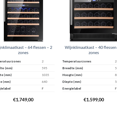
nklimaatkast – 64 flessen – 2
Wijnklimaatkast – 40 flessen
zones
zones
eratuurzones
2
Temperatuurzones
2
dte (mm)
595
Breedte (mm)
5
te (mm)
1035
Hoogte (mm)
8
te (mm)
640
Diepte (mm)
5
ielabel
F
Energielabel
F
€
1.749,00
€
1.599,00