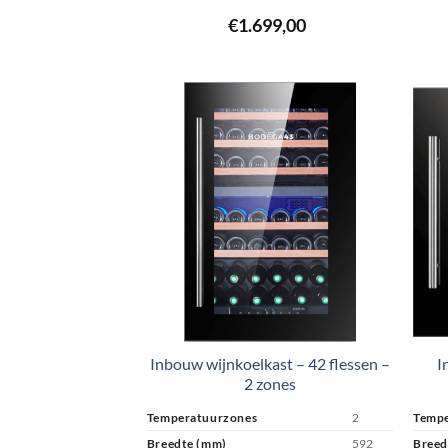
€
1.699,00
Inbouw wijnkoelkast – 42 flessen –
I
2 zones
Temperatuurzones
2
Tempe
Breedte (mm)
592
Breed