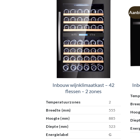
Aanbi
Inbouw wijnklimaatkast – 42
Inb
flessen – 2 zones
Temp
Temperatuurzones
2
Bree
Breedte (mm)
555
Hoog
Hoogte (mm)
885
Diep
Diepte (mm)
523
Energ
Energielabel
G