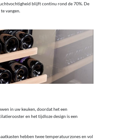
uchtvochtigheid blijft continu rond de 70%. De
 te vangen.
ouwen in uw keuken, doordat het een
tierooster en het tijdloze design is een
imaatkasten hebben twee temperatuurzones en vol