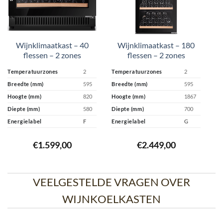
Wijnklimaatkast – 40
Wijnklimaatkast – 180
flessen – 2 zones
flessen – 2 zones
Temperatuurzones
2
Temperatuurzones
2
Te
Breedte (mm)
595
Breedte (mm)
595
Br
Hoogte (mm)
820
Hoogte (mm)
1867
Ho
Diepte (mm)
580
Diepte (mm)
700
Di
Energielabel
F
Energielabel
G
En
€
1.599,00
€
2.449,00
VEELGESTELDE VRAGEN OVER
WIJNKOELKASTEN