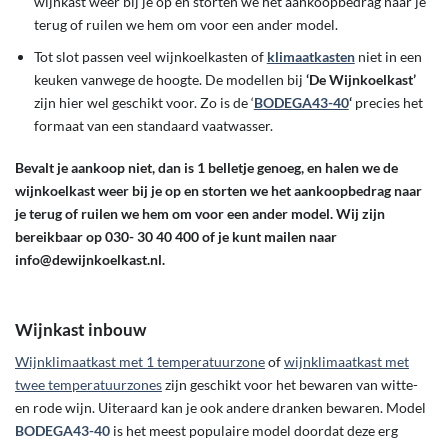
wijnkast weer bij je op en storten we het aankoopbedrag naar je
terug of ruilen we hem om voor een ander model.
Tot slot passen veel wijnkoelkasten of
klimaatkasten
niet in een
keuken vanwege de hoogte. De modellen bij
‘De Wijnkoelkast’
zijn hier wel geschikt voor. Zo is de ‘
BODEGA43-40
‘
precies het
formaat van een standaard vaatwasser.
Bevalt je aankoop niet, dan is 1 belletje genoeg, en halen we de
wijnkoelkast weer bij je op en storten we het aankoopbedrag naar
je terug of ruilen we hem om voor een ander model. Wij zijn
bereikbaar op 030- 30 40 400 of je kunt mailen naar
info@dewijnkoelkast.nl.
Wijnkast inbouw
Wijnklimaatkast met 1 temperatuurzone
of
wijnklimaatkast met
twee temperatuurzones
zijn geschikt voor het bewaren van witte-
en rode wijn. Uiteraard kan je ook andere dranken bewaren. Model
BODEGA43-40
is het meest populaire model doordat deze erg