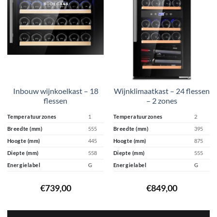
Inbouw wijnkoelkast – 18
Wijnklimaatkast – 24 flessen
flessen
– 2 zones
Temperatuurzones
1
Temperatuurzones
2
Breedte (mm)
555
Breedte (mm)
395
Hoogte (mm)
445
Hoogte (mm)
875
Diepte (mm)
558
Diepte (mm)
555
Energielabel
G
Energielabel
G
€
739,00
€
849,00