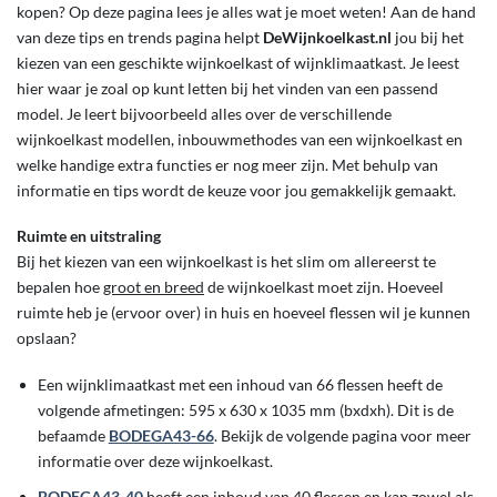
kopen? Op deze pagina lees je alles wat je moet weten! Aan de hand
van deze tips en trends pagina helpt
DeWijnkoelkast.nl
jou bij het
kiezen van een geschikte wijnkoelkast of wijnklimaatkast. Je leest
hier waar je zoal op kunt letten bij het vinden van een passend
model. Je leert bijvoorbeeld alles over de verschillende
wijnkoelkast modellen, inbouwmethodes van een wijnkoelkast en
welke handige extra functies er nog meer zijn. Met behulp van
informatie en tips wordt de keuze voor jou gemakkelijk gemaakt.
Ruimte en uitstraling
Bij het kiezen van een wijnkoelkast is het slim om allereerst te
bepalen hoe
groot en breed
de wijnkoelkast moet zijn. Hoeveel
ruimte heb je (ervoor over) in huis en hoeveel flessen wil je kunnen
opslaan?
Een wijnklimaatkast met een inhoud van 66 flessen heeft de
volgende afmetingen: 595 x 630 x 1035 mm (bxdxh). Dit is de
befaamde
BODEGA43-66
. Bekijk de volgende pagina voor meer
informatie over deze wijnkoelkast.
BODEGA43-40
heeft een inhoud van 40 flessen en kan zowel als