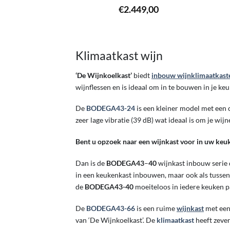
€
2.449,00
Klimaatkast wijn
‘De Wijnkoelkast’
biedt
inbouw wijnklimaatkast
wijnflessen en is ideaal om in te bouwen in je keu
De
BODEGA43-24
is een kleiner model met een 
zeer lage vibratie (39 dB) wat ideaal is om je wi
Bent u opzoek naar een wijnkast voor in uw keu
Dan is de
BODEGA43
–
40
wijnkast inbouw serie 
in een keukenkast inbouwen, maar ook als tussenb
de
BODEGA43-40
moeiteloos in iedere keuken p
De
BODEGA43-66
is een ruime
wijnkast
met een
van ‘De Wijnkoelkast’. De
klimaatkast
heeft zeve