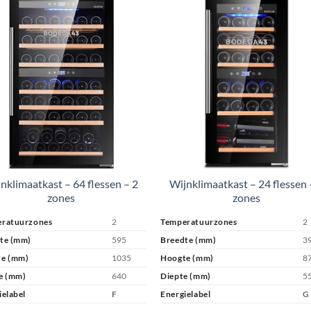
nklimaatkast – 64 flessen – 2
Wijnklimaatkast – 24 flessen 
zones
zones
ratuurzones
2
Temperatuurzones
2
te (mm)
595
Breedte (mm)
3
e (mm)
1035
Hoogte (mm)
8
e (mm)
640
Diepte (mm)
5
ielabel
F
Energielabel
G