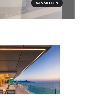
07
okt