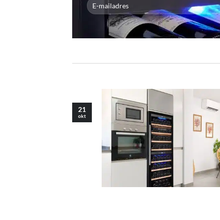
21
okt