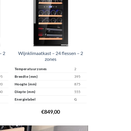
– 2
Wijnklimaatkast – 24 flessen – 2
zones
Temperatuurzones
2
95
Breedte (mm)
395
20
Hoogte (mm)
875
80
Diepte (mm)
555
Energielabel
G
€
849,00