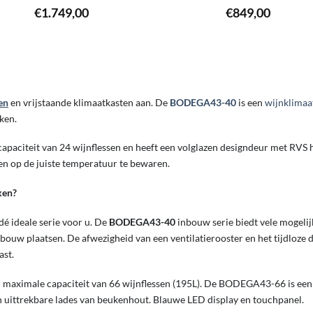
€
1.749,00
€
849,00
en
en vrijstaande klimaatkasten aan. De
BODEGA43-40
is een
wijnklimaa
ken.
capaciteit van 24 wijnflessen en heeft een volglazen designdeur met RVS
jnen op de juiste temperatuur te bewaren.
ken?
dé ideale serie voor u. De
BODEGA43-40
inbouw serie biedt vele mogeli
ouw plaatsen. De afwezigheid van een ventilatierooster en het tijdloze 
ast.
 maximale capaciteit van 66 wijnflessen (195L). De BODEGA43-66 is een
n uittrekbare lades van beukenhout. Blauwe LED display en touchpanel.