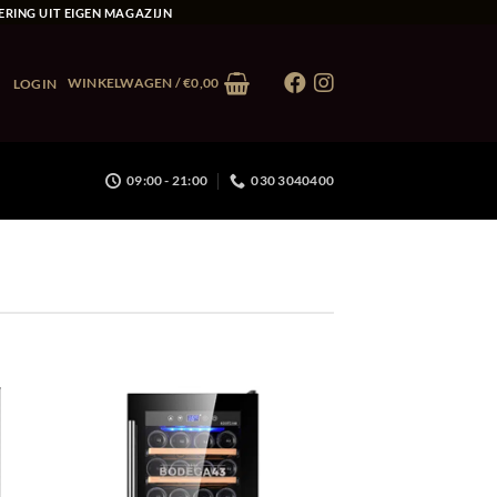
ERING UIT EIGEN MAGAZIJN
WINKELWAGEN /
€
0,00
LOGIN
09:00 - 21:00
030 3040400