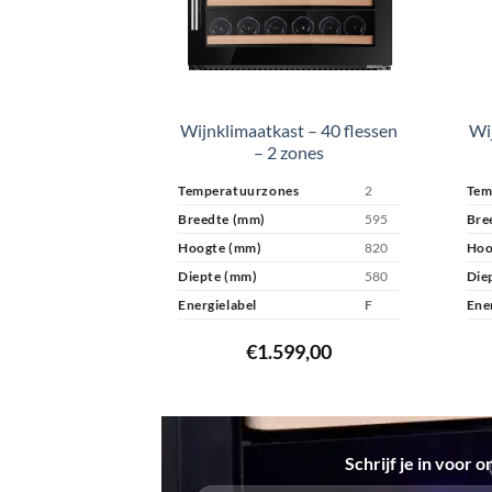
Wijnklimaatkast – 40 flessen
Wij
– 2 zones
Temperatuurzones
2
Tem
Breedte (mm)
595
Bre
Hoogte (mm)
820
Hoo
Diepte (mm)
580
Die
Energielabel
F
Ene
€
1.599,00
Schrijf je in voor 