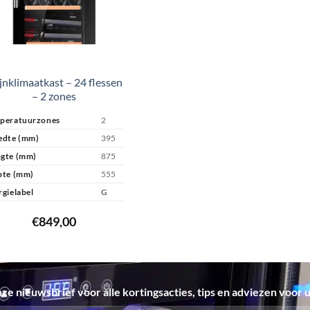
nklimaatkast – 24 flessen
– 2 zones
peratuurzones
2
edte (mm)
395
gte (mm)
875
pte (mm)
555
rgielabel
G
€
849,00
onze nieuwsbrief voor alle kortingsacties, tips en adviezen voor