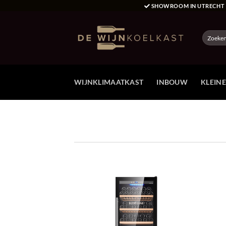
Ga
SHOWROOM IN UTRECH
naar
inhoud
Zoeken
naar:
WIJNKLIMAATKAST
INBOUW
KLEIN