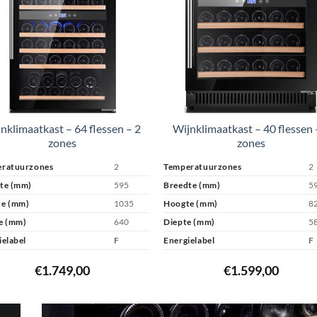
nklimaatkast – 64 flessen – 2
Wijnklimaatkast – 40 flessen 
zones
zones
ratuurzones
2
Temperatuurzones
2
te (mm)
595
Breedte (mm)
5
e (mm)
1035
Hoogte (mm)
8
e (mm)
640
Diepte (mm)
5
ielabel
F
Energielabel
F
€
1.749,00
€
1.599,00