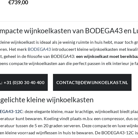
€
739,00
mpacte wijnkoelkasten van BODEGA43 en L
leine wijnkoelkast is ideaal als je weinig ruimte in huis hebt, maar toch 
eren. Het merk
BODEGA43
introduceert kleine wijnkoelkasten met kwal
t, geheel in de filosofie van BODEGA43:
een wijnkoelkast moet bereikbaa
eens compacte wijnkoelkasten aan die perfect passen in elk interieur je 
L: +31 (0)30 30 40 400
CONTACT@DEWIJNKOELKAST.NL
gelichte kleine wijnkoelkasten
EGA43-12C
: deze elegante kleine, maar krachtige, wijnkoelkast biedt plaa
eratuur kunt bewaren. Koeling vindt plaats m.b.v. een compressor, dus oo
eratuur tussen de 5 en 20 graden serveren. Deze compacte en luxe wijnko
en kleine voorraad wijnflessen in huis te bewaren. De BODEGA43-12C is v