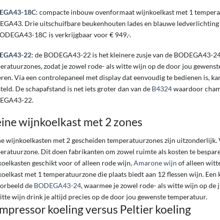
EGA43-18C
: compacte inbouw ovenformaat wijnkoelkast met 1 tempera
GA43. Drie uitschuifbare beukenhouten lades en blauwe ledverlichting 
ODEGA43-18C is verkrijgbaar voor € 949,-.
EGA43-22
: de BODEGA43-22 is het kleinere zusje van de BODEGA43-24.
eratuurzones, zodat je zowel rode- als witte wijn op de door jou gewens
eren. Via een controlepaneel met display dat eenvoudig te bedienen is, k
teld. De schapafstand is net iets groter dan van de
B4324
waardoor champ
EGA43-22.
eine wijnkoelkast met 2 zones
ne wijnkoelkasten met 2 gescheiden temperatuurzones zijn uitzonderlijk.
eratuurzone. Dit doen fabrikanten om zowel ruimte als kosten te bespare
oelkasten geschikt voor of alleen rode wijn,
Amarone wijn
of alleen witt
koelkast met 1 temperatuurzone die plaats biedt aan 12 flessen wijn. Een
oorbeeld de
BODEGA43-24
, waarmee je zowel rode- als witte wijn op de
itte wijn drink je altijd precies op de door jou gewenste temperatuur.
pressor koeling versus Peltier koeling