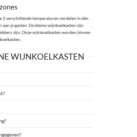
rzones
e 2 verschillende temperaturen verdelen in één
 aan je gasten. De kleine wijnkoelkasten zijn
hebbers zijn. Onze wijnkoelkasten worden binnen
nkoelkasten.
INE WIJNKOELKASTEN
st?
ng?
angegeven?