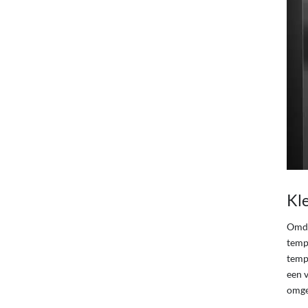
Kl
Omda
temp
tempe
een 
omge