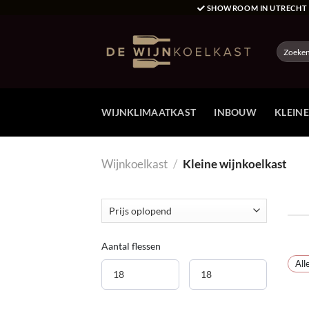
Ga
SHOWROOM IN UTRECH
naar
inhoud
Zoeken
naar:
WIJNKLIMAATKAST
INBOUW
KLEIN
Wijnkoelkast
/
Kleine wijnkoelkast
Aantal flessen
All