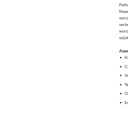
Pelt
Maar 
word
verb
word
wijn
Aspe
K
C
V
T
O
E