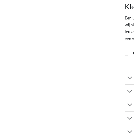
Kl
Een 
wijnk
leuk
een w