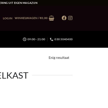
ERING UIT EIGEN MAGAZIJN
WINKELWAGEN /
€
0,00
LOGIN
09:00 - 21:00
030 3040400
Enig resultaat
ELKAST