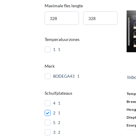
Maximale fles lengte
Temperatuurzones
1
1
Merk
BODEGA43
1
Inb
Schuifplateaus
Temp
Bree
4
1
Hoog
2
1
Diep
5
2
Energ
3
2