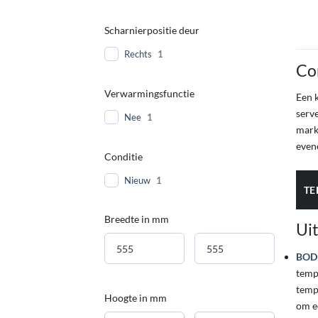
Scharnierpositie deur
Rechts
1
Co
Verwarmingsfunctie
Een k
serv
Nee
1
mark
even
Conditie
Nieuw
1
TE
Breedte in mm
Uit
BOD
temp
temp
Hoogte in mm
om e