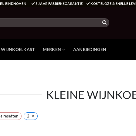
T EN EINDHOVEN
3 JAAR FABRIEKSGARANTIE
KOSTELOZE & SNELLE LEV
E WIJNKOELKAST
MERKEN
AANBIEDINGEN
KLEINE WIJNKO
×
es resetten
2