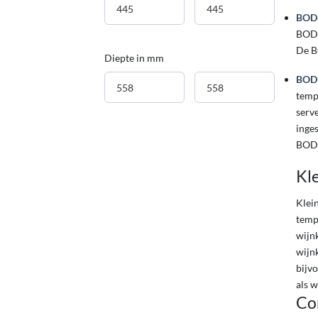
BOD
BODE
De B
Diepte in mm
BOD
temp
serv
inges
BOD
Kl
Klei
temp
wijnk
wijn
bijv
als w
Com