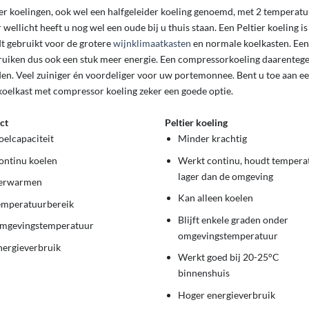
ier koelingen, ook wel een halfgeleider koeling genoemd, met 2 temperatuu
wellicht heeft u nog wel een oude bij u thuis staan. Een Peltier koeling 
t gebruikt voor de grotere
wijnklimaatkasten
en normale koelkasten. Een
ruiken dus ook een stuk meer energie. Een compressorkoeling daarentegen,
en. Veel zuiniger én voordeliger voor uw portemonnee. Bent u toe aan ee
koelkast met compressor koeling zeker een goede optie.
ct
Peltier koeling
oelcapaciteit
Minder krachtig
ontinu koelen
Werkt continu, houdt tempera
lager dan de omgeving
erwarmen
Kan alleen koelen
emperatuurbereik
Blijft enkele graden onder
mgevingstemperatuur
omgevingstemperatuur
nergieverbruik
Werkt goed bij 20-25°C
binnenshuis
Hoger energieverbruik