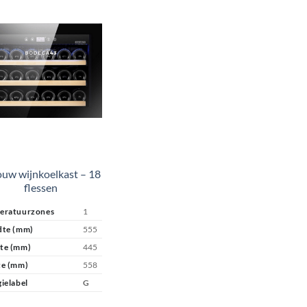
ouw wijnkoelkast – 18
flessen
eratuurzones
1
dte (mm)
555
te (mm)
445
te (mm)
558
ielabel
G