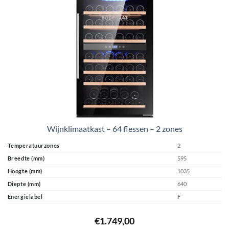
Wijnklimaatkast – 64 flessen – 2 zones
Temperatuurzones
2
Breedte (mm)
595
Hoogte (mm)
1035
Diepte (mm)
640
Energielabel
F
€
1.749,00