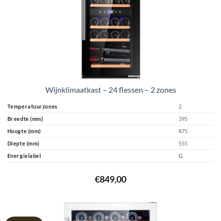
Wijnklimaatkast – 24 flessen – 2 zones
Temperatuurzones
2
Breedte (mm)
395
Hoogte (mm)
875
Diepte (mm)
555
Energielabel
G
€
849,00