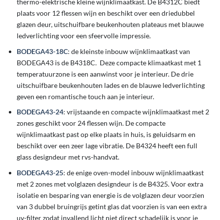
thermo-elektrische kleine wijnklimaatkast. De B4312C biedt
plaats voor 12 flessen wijn en beschikt over een driedubbel
glazen deur, uitschuifbare beukenhouten plateaus met blauwe
ledverlichting voor een sfeervolle impressie.
BODEGA43-18C
: de kleinste inbouw wijnklimaatkast van
BODEGA43 is de B4318C. Deze compacte klimaatkast met 1
temperatuurzone is een aanwinst voor je interieur. De drie
uitschuifbare beukenhouten lades en de blauwe ledverlichting
geven een romantische touch aan je interieur.
BODEGA43-24
: vrijstaande en compacte wijnklimaatkast met 2
zones geschikt voor 24 flessen wijn. De compacte
wijnklimaatkast past op elke plaats in huis, is geluidsarm en
beschikt over een zeer lage vibratie. De B4324 heeft een full
glass designdeur met rvs-handvat.
BODEGA43-25
: de enige oven-model inbouw wijnklimaatkast
met 2 zones met volglazen designdeur is de B4325. Voor extra
isolatie en besparing van energie is de volglazen deur voorzien
van 3 dubbel bruingrijs getint glas dat voorzien is van een extra
uv-filter zodat invallend licht niet direct schadelijk is voor je