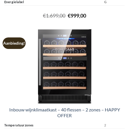
Energielabel
G
Oorspronkelijke
Huidige
€
1.699,00
€
999,00
prijs
prijs
was:
is:
€1.699,00.
€999,00.
Aanbieding!
Inbouw wijnklimaatkast – 40 flessen – 2 zones – HAPPY
OFFER
Temperatuurzones
2