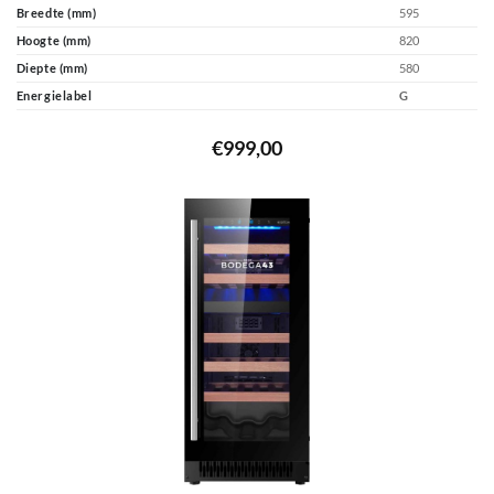
Breedte (mm)
595
Hoogte (mm)
820
Diepte (mm)
580
Energielabel
G
€
999,00