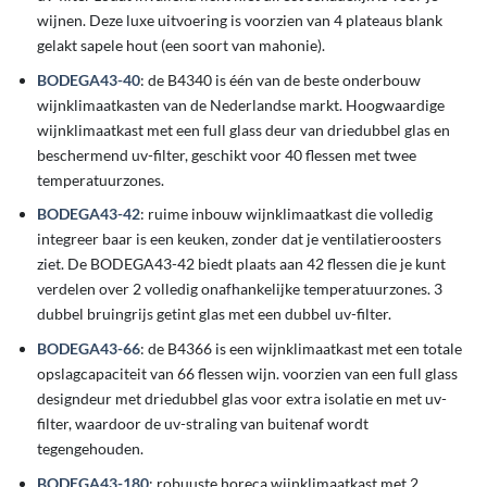
wijnen. Deze luxe uitvoering is voorzien van 4 plateaus blank
gelakt sapele hout (een soort van mahonie).
BODEGA43-40
: de B4340 is één van de beste onderbouw
wijnklimaatkasten van de Nederlandse markt. Hoogwaardige
wijnklimaatkast met een full glass deur van driedubbel glas en
beschermend uv-filter, geschikt voor 40 flessen met twee
temperatuurzones.
BODEGA43-42
: ruime inbouw wijnklimaatkast die volledig
integreer baar is een keuken, zonder dat je ventilatieroosters
ziet. De BODEGA43-42 biedt plaats aan 42 flessen die je kunt
verdelen over 2 volledig onafhankelijke temperatuurzones. 3
dubbel bruingrijs getint glas met een dubbel uv-filter.
BODEGA43-66
: de B4366 is een wijnklimaatkast met een totale
opslagcapaciteit van 66 flessen wijn. voorzien van een full glass
designdeur met driedubbel glas voor extra isolatie en met uv-
filter, waardoor de uv-straling van buitenaf wordt
tegengehouden.
BODEGA43-180
: robuuste horeca wijnklimaatkast met 2