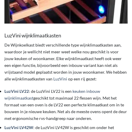
LuzVini wijnklimaatkasten
De Wijnkoelkast biedt verschillende type wijnklimaatkasten aan,
waardoor je wellicht niet meer weet welke nou geschikt is voor
jouw keuken of woonkamer. Elke wijnklimaatkast heeft ook weer
een eigen functie, bijvoorbeeld een inbouw variant kan niet als
vrijstaand model geplaatst worden in jouw woonkamer. We hebben
alle wijnklimaatkasten van
LuzVini
op een rij gezet:
LuzVini LV22
: de LuzVini LV22 is een
keuken inbouw
wijnklimaatkast
geschikt tot maximaal 22 flessen wijn. Met het
formaat van een oven is de LV22 een perfecte klimaatkast om in te
bouwen in je nieuwe keuken. Net als de meeste ovens opent de deur
met ergonomische rvs-handgreep naar onderen.
LuzVini LV42W
: de LuzVini LV42W is geschikt om onder het