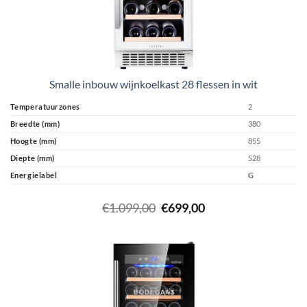
Smalle inbouw wijnkoelkast 28 flessen in wit
Temperatuurzones
2
Breedte (mm)
380
Hoogte (mm)
855
Diepte (mm)
528
Energielabel
G
Oorspronkelijke
Huidige
€
1.099,00
€
699,00
prijs
prijs
was:
is:
€1.099,00.
€699,00.