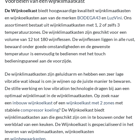
Voordelen van een wijnklimaatkast
De Wijnkoelkast
biedt hoogwaardige kwaliteit wijnklimaatkasten
en wijnkoelkasten aan van de merken
BODEGA43
en
LuzVini
. Ons
assortiment bestaat uit wijnklimaatkasten met 1, 2 of zelfs 3
temperatuurzones. De wijnklimaatkasten zijn geschikt voor een
volume van 12 tot 180 wijnflessen. De wijnflessen liggen in alle rust,
bewaard onder goede omstandigheden en de gewenste
temperatuur is eenvoudig te bedienen met het touch
bedieningspaneel aan de voorzijde.
De wijnklimaatkasten zijn geluidsarm en hebben een zeer lage
vibratie wat ideaal is om je wijnen op de juiste manier te bewaren.
De stille werking en low vibration technologie dragen bij aan een
optimaal wijnklimaat in de wijnklimaatkasten. Op zoek naar
een
inbouw wijnkoelkast
of een
wijnkoelkast met 2
zones
met
stabiele
compressor koeling
? De Wijnkoelkast biedt
wijnklimaatkasten aan die geschikt zijn om in te bouwen onder het
werkblad van een keuken. De Wijnkoelkast is gespecialiseerd in het
leveren van wijnklimaatkasten, wijnkoelkasten
en
wijnbewaarkasten
.