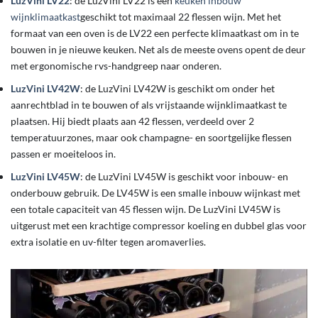
LuzVini LV22
: de LuzVini LV22 is een
keuken inbouw
wijnklimaatkast
geschikt tot maximaal 22 flessen wijn. Met het
formaat van een oven is de LV22 een perfecte klimaatkast om in te
bouwen in je nieuwe keuken. Net als de meeste ovens opent de deur
met ergonomische rvs-handgreep naar onderen.
LuzVini LV42W
: de LuzVini LV42W is geschikt om onder het
aanrechtblad in te bouwen of als vrijstaande wijnklimaatkast te
plaatsen. Hij biedt plaats aan 42 flessen, verdeeld over 2
temperatuurzones, maar ook champagne- en soortgelijke flessen
passen er moeiteloos in.
LuzVini LV45W
: de LuzVini LV45W is geschikt voor inbouw- en
onderbouw gebruik. De LV45W is een smalle inbouw wijnkast met
een totale capaciteit van 45 flessen wijn. De LuzVini LV45W is
uitgerust met een krachtige compressor koeling en dubbel glas voor
extra isolatie en uv-filter tegen aromaverlies.