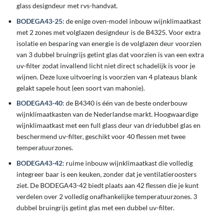
glass designdeur met rvs-handvat.
BODEGA43-25
: de enige oven-model inbouw wijnklimaatkast
met 2 zones met volglazen designdeur is de B4325. Voor extra
isolatie en besparing van energie is de volglazen deur voorzien
van 3 dubbel bruingrijs getint glas dat voorzien is van een extra
uv-filter zodat invallend licht niet direct schadelijk is voor je
wijnen. Deze luxe uitvoering is voorzien van 4 plateaus blank
gelakt sapele hout (een soort van mahonie).
BODEGA43-40
: de B4340 is één van de beste onderbouw
wijnklimaatkasten van de Nederlandse markt. Hoogwaardige
wijnklimaatkast met een full glass deur van driedubbel glas en
beschermend uv-filter, geschikt voor 40 flessen met twee
temperatuurzones.
BODEGA43-42
: ruime inbouw wijnklimaatkast die volledig
integreer baar is een keuken, zonder dat je ventilatieroosters
ziet. De BODEGA43-42 biedt plaats aan 42 flessen die je kunt
verdelen over 2 volledig onafhankelijke temperatuurzones. 3
dubbel bruingrijs getint glas met een dubbel uv-filter.