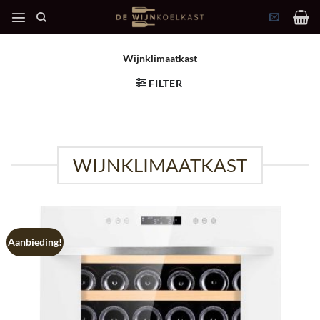
Ga
naar
inhoud
Wijnklimaatkast
FILTER
WIJNKLIMAATKAST
Aanbieding!