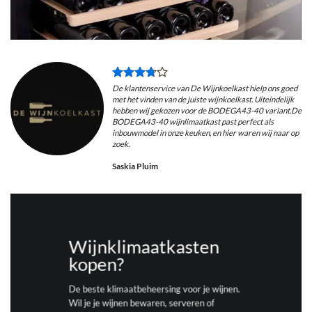
De klantenservice van De Wijnkoelkast hielp ons goed
met het vinden van de juiste wijnkoelkast. Uiteindelijk
hebben wij gekozen voor de BODEGA43-40 variant.De
BODEGA43-40 wijnlimaatkast past perfect als
inbouwmodel in onze keuken, en hier waren wij naar op
zoek.
Saskia Pluim
Wijnklimaatkasten
kopen?
De beste klimaatbeheersing voor je wijnen.
Wil je je wijnen bewaren, serveren of