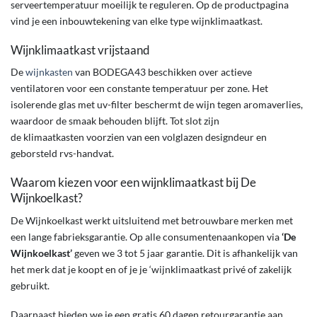
serveertemperatuur moeilijk te reguleren. Op de productpagina
vind je een inbouwtekening van elke type wijnklimaatkast.
Wijnklimaatkast vrijstaand
De
wijnkasten
van BODEGA43 beschikken over actieve
ventilatoren voor een constante temperatuur per zone. Het
isolerende glas met uv-filter beschermt de wijn tegen aromaverlies,
waardoor de smaak behouden blijft. Tot slot zijn
de klimaatkasten voorzien van een volglazen designdeur en
geborsteld rvs-handvat.
Waarom kiezen voor een wijnklimaatkast bij De
Wijnkoelkast?
De Wijnkoelkast werkt uitsluitend met betrouwbare merken met
een lange fabrieksgarantie. Op alle consumentenaankopen via
‘De
Wijnkoelkast’
geven we 3 tot 5 jaar garantie. Dit is afhankelijk van
het merk dat je koopt en of je je ‘wijnklimaatkast privé of zakelijk
gebruikt.
Daarnaast bieden we je een gratis 60 dagen retourgarantie aan.