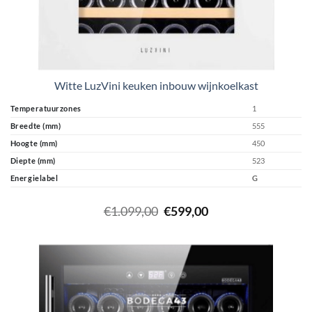
Witte LuzVini keuken inbouw wijnkoelkast
Temperatuurzones
1
Breedte (mm)
555
Hoogte (mm)
450
Diepte (mm)
523
Energielabel
G
Oorspronkelijke
Huidige
€
1.099,00
€
599,00
prijs
prijs
was:
is:
€1.099,00.
€599,00.