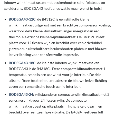
inbouw wijnklimaatkasten met beukenhouten schuifplateaus op
geleiderails. BODEGA43 heeft alles wat je maar wenst in huis!
BODEGA43-12C
: de B4312C is een stijlvolle kleine
wijnklimaatkast uitgerust met een krachtige compressor koeling,
waardoor deze kleine klimaatkast langer meegaat dan een
thermo-elektrische kleine wijnklimaatkast. De B4312C biedt
plaats voor 12 flessen wijn en beschikt over een driedubbel
glazen deur, uitschuifbare beukenhouten plateaus met blauwe
ledverlichting voor een sfeervolle impressie.
BODEGA43-18C
: de kleinste inbouw wijnklimaatkast van
BODEGA43 is de B4318C. Deze compacte klimaatkast met 1
temperatuurzone is een aanwinst voor je interieur. De drie
uitschuifbare beukenhouten lades en de blauwe ledverlichting
geven een romantische touch aan je interieur.
BODEGA43-24
: vrijstaande en compacte wijnklimaatkast met 2
zones geschikt voor 24 flessen wijn. De compacte
wijnklimaatkast past op elke plaats in huis, is geluidsarm en
beschikt over een zeer lage vibratie. De B4324 heeft een full