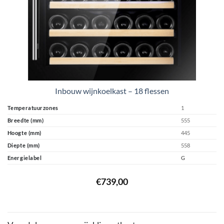
Inbouw wijnkoelkast – 18 flessen
Temperatuurzones
1
Breedte (mm)
555
Hoogte (mm)
445
Diepte (mm)
558
Energielabel
G
€
739,00